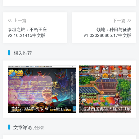
上一篇
下一篇
泰坦之旅：不朽王座
领地：种田与征战
v2.10.21415中文版
v1.020260605.17中文版
相关推荐
造梦西游4单机版 v51.4最新版
造梦西游再续天庭 v1.1最新
文章评论
抢沙发