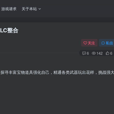
游戏请求
关于本站
DLC整合
关注
私信
6
142
6
e游戏。探寻丰富宝物道具强化自己，精通各类武器玩出花样，挑战强
！