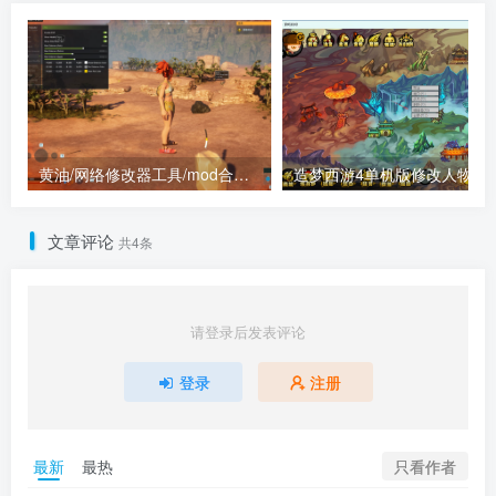
黄油/网络修改器工具/mod合集（点进来查看）
造梦西游4单机版
文章评论
共4条
请登录后发表评论
登录
注册
只看作者
最新
最热