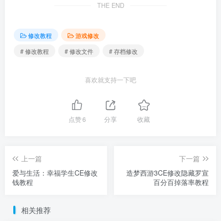
THE END
修改教程
游戏修改
# 修改教程
# 修改文件
# 存档修改
喜欢就支持一下吧
点赞
6
分享
收藏
上一篇
下一篇
爱与生活：幸福学生CE修改
造梦西游3CE修改隐藏罗宣
钱教程
百分百掉落率教程
相关推荐