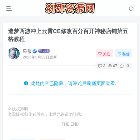
造梦西游冲上云霄CE修改百分百开神秘店铺第五
格教程
采薇
关注
私信
2026年3月29日更新
3
47
13
此处内容已隐藏，请评论后刷新页面查看.
©
版权声明
文章版权归作者所有，未经允许请勿转载。
THE END