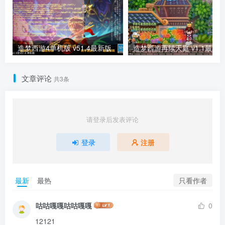
造梦西游4单机版 v51.4最新版
造梦西游再续天庭 v1.1最新
文章评论
共3条
请登录后发表评论
登录
注册
只看作者
最新
最热
咕咕嘎嘎咕咕嘎嘎
0
12121