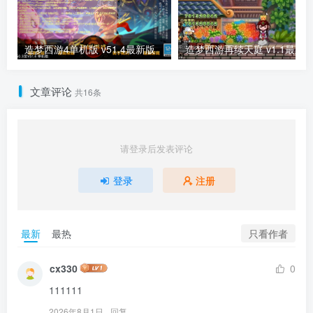
造梦西游4单机版 v51.4最新版
造梦西游再续天庭 v1.1最新
文章评论
共16条
请登录后发表评论
登录
注册
只看作者
最新
最热
cx330
0
111111
2026年8月1日
回复