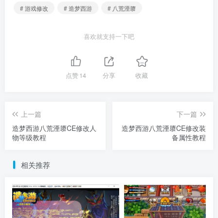
# 游戏修改
# 造梦西游
# 八荒湮隳
喜欢就支持一下吧
点赞
14
分享
收藏
上一篇
下一篇
造梦西游八荒湮隳CE修改人
造梦西游八荒湮隳CE修改装
物等级教程
备属性教程
相关推荐