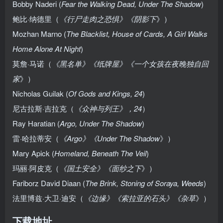
Bobby Naderi (
Fear the Walking Dead, Under The Shadow
)
鲍比·纳德里（
《行尸走肉之恐惧》《阴影下
》）
Mozhan Marno (
The Blacklist, House of Cards, A Girl Walks
Home Alone At Night
)
莫詹·马诺（
《黑名单》《纸牌屋》《一个女孩在夜晚独自回
家
》）
Nicholas Guilak (
Of Gods and Kings, 24
)
尼古拉斯·吉拉克（
《众神与列王》，24
）
Ray Haratian (
Argo, Under The Shadow
)
雷·哈拉蒂安（
《Argo》《Under The Shadow
》）
Mary Apick (
Homeland, Beneath The Veil
)
玛丽·阿皮克（
《国土安全》《面纱之下
》）
Fariborz David Diaan (
The Brink, Stoning of Soraya, Weeds
)
法里博兹·大卫·迪安（
《边缘》《索拉亚的石头》《杂草
》）
下载地址