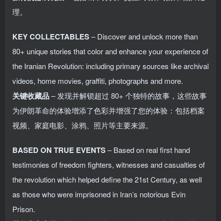
理。
KEY COLLECTABLES
– Discover and unlock more than
80+ unique stories that color and enhance your experience of
the Iranian Revolution: including primary sources like archival
videos, home movies, graffiti, photographs and more.
关键收藏品
– 发现并解锁超过 80+ 个独特的故事，这些故事
为伊朗革命的体验增添了色彩并增强了您的体验：包括档案
视频、家庭电影、涂鸦、照片等主要来源。
BASED ON TRUE EVENTS
– Based on real first hand
testimonies of freedom fighters, witnesses and casualties of
the revolution which helped define the 21st Century, as well
as those who were imprisoned in Iran’s notorious Evin
Prison.