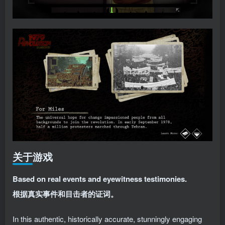
关于游戏
Based on real events and eyewitness testimonies.
根据真实事件和目击者的证词。
In this authentic, historically accurate, stunningly engaging