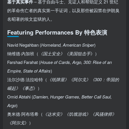
基于真实事件
– 基于自由斗士、见证人和帮助定义 21 世纪
的革命伤亡者的真实第一手证词，以及那些被囚禁在伊朗臭
名昭著的埃文监狱的人。
Featuring Performances By 特色表演
Navid Negahban (
Homeland, American Sniper
)
纳维德·内加班（
《国土安全》《美国狙击手
》）
Farshad Farahat (
House of Cards, Argo, 300: Rise of an
Empire, State of Affairs
)
法尔沙德·法拉哈特（
《纸牌屋》《阿尔戈》《300：帝国的
崛起》《事态
》）
Omid Abtahi (
Damien, Hunger Games, Better Call Saul,
Argo
)
奥米德·阿布塔希（
《达米安》《饥饿游戏》《风骚律师》
《阿尔戈
》）