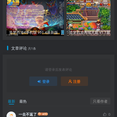
造梦西游4单机版 v51.4最新版
造梦西游再续天庭 v1.1最新
文章评论
共1条
请登录后发表评论
登录
注册
只看作者
最新
最热
一去不返了
0