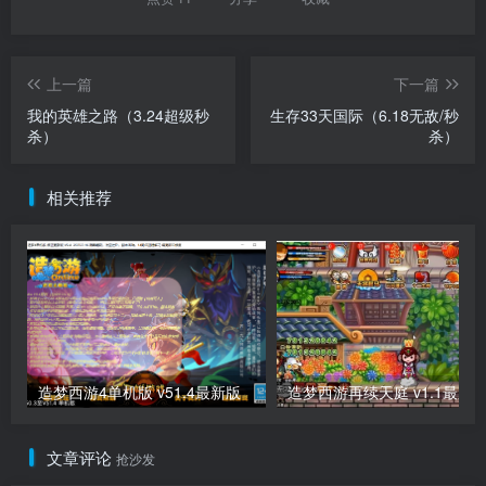
上一篇
下一篇
我的英雄之路（3.24超级秒
生存33天国际（6.18无敌/秒
杀）
杀）
相关推荐
造梦西游4单机版 v51.4最新版
造梦西游再续天庭 v1.1最新
文章评论
抢沙发