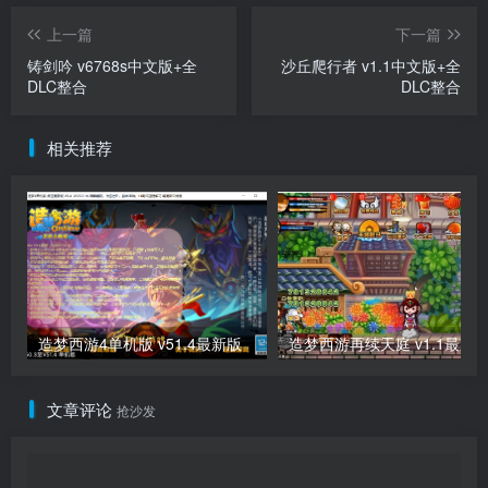
上一篇
下一篇
铸剑吟 v6768s中文版+全
沙丘爬行者 v1.1中文版+全
DLC整合
DLC整合
相关推荐
造梦西游4单机版 v51.4最新版
造梦西游再续天庭 v1.1最新
文章评论
抢沙发