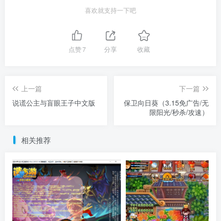
喜欢就支持一下吧
点赞
7
分享
收藏
上一篇
下一篇
说谎公主与盲眼王子中文版
保卫向日葵（3.15免广告/无
限阳光/秒杀/攻速）
相关推荐