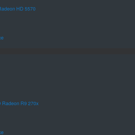
Radeon HD 5570
ce
D Radeon R9 270x
ce