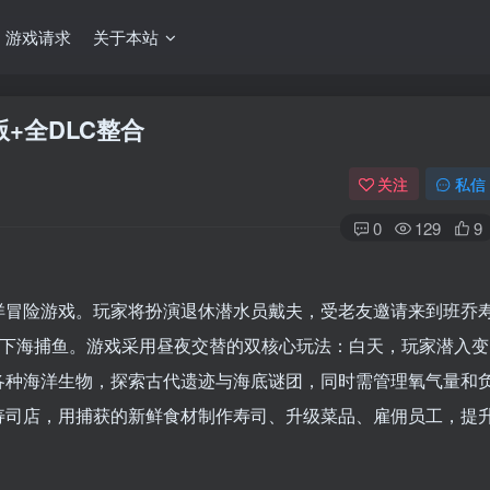
游戏请求
关于本站
文版+全DLC整合
关注
私信
0
129
9
洋冒险游戏。玩家将扮演退休潜水员戴夫，受老友邀请来到班乔
业下海捕鱼。游戏采用昼夜交替的双核心玩法：白天，玩家潜入变
各种海洋生物，探索古代遗迹与海底谜团，同时需管理氧气量和
寿司店，用捕获的新鲜食材制作寿司、升级菜品、雇佣员工，提