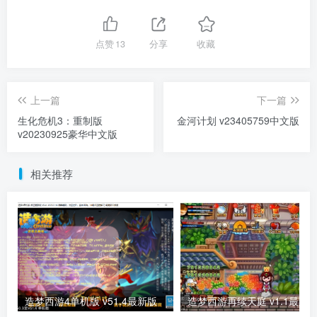
点赞
13
分享
收藏
上一篇
下一篇
生化危机3：重制版
金河计划 v23405759中文版
v20230925豪华中文版
相关推荐
造梦西游4单机版 v51.4最新版
造梦西游再续天庭 v1.1最新