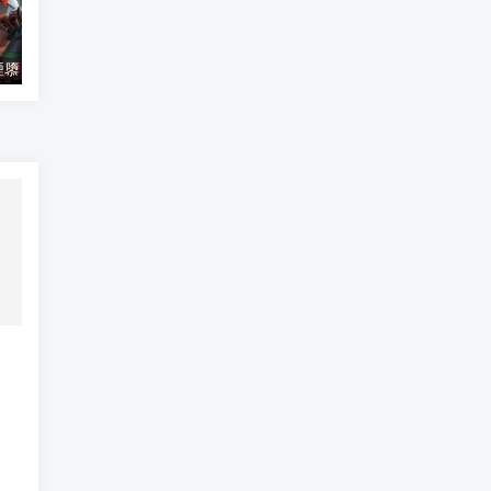
造梦西游八荒湮隳 v1.3.3.2最新版
造梦西游3傲世魔童 v3.0最新版