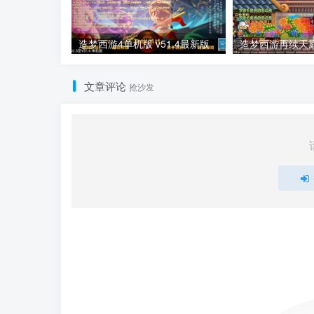
造梦西游4单机版 v51.4最新版
造梦西游再续天庭 
文章评论
抢沙发