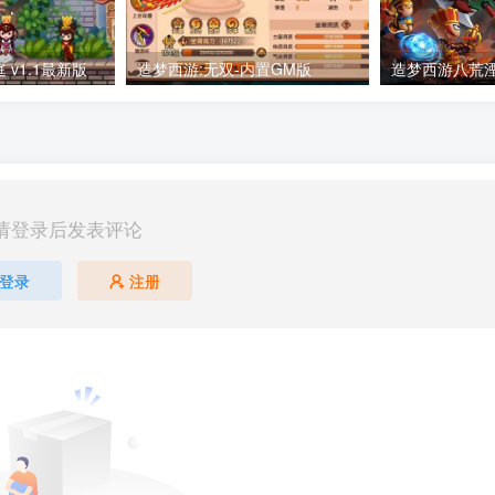
v1.1最新版
造梦西游:无双-内置GM版
请登录后发表评论
登录
注册