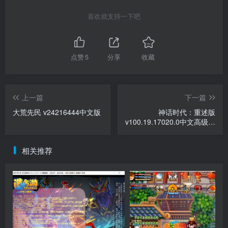
喜欢就支持一下吧
点赞
5
分享
收藏
上一篇
下一篇
大荒先民 v24216444中文版
神话时代：重述版
v100.19.17020.0中文高级版
+全DLC整合
相关推荐