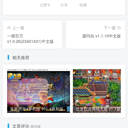
点赞
9
分享
收藏
上一篇
下一篇
一掷百万
露玛岛 v1.1.10中文版
v1.0.26(23401431)中文版
相关推荐
造梦西游4单机版 v51.4最新版
造梦西游再续天庭 v1.1最新
文章评论
抢沙发