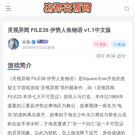
灵视异闻 FILE38 伊势人鱼物语 v1.1中文版
采薇
关注
私信
2026年6月23日更新
0
34
9
游戏简介
《灵视异闻 FILE38 伊势人鱼物语》是Square Enix开发的悬
疑文字冒险游戏“灵视异闻”系列最新作，由《灵视异闻
FILE23 本所七大不可思议》原班人马打造。本作以198X年
盛夏的三重县伊势志摩地区为舞台，故事围绕一座名为“龟
岛”的虚构离岛展开。故事始于海女少年水口勇佐与挚友云居
蓟在徒手潜水时，于海底遭遇了“另一个自己”这一不可思议
的灵异现象。以此为契机，岛上接连降下诅咒，身份成谜的