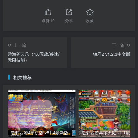
点赞
10
分享
收藏
上一篇
下一篇
碧海苍云录（4.6无敌/移速/
镇邪2 v1.2.3中文版
无限技能）
相关推荐
造梦西游4单机版 v51.4最新版
造梦西游再续天庭 v1.1最新