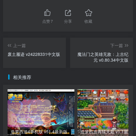
点赞
7
分享
收藏
上一篇
下一篇
废土履迹 v24228331中文版
魔法门之英雄无敌：上古纪
元 v0.80.34中文版
相关推荐
造梦西游4单机版 v51.4最新版
造梦西游再续天庭 v1.1最新