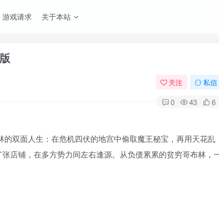
游戏请求
关于本站
文版
关注
私信
0
43
6
林的双面人生：在危机四伏的地宫中偷取魔王秘宝，再用天花乱
扩张店铺，在多方势力间左右逢源。从负债累累的贫穷哥布林，