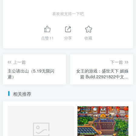
喜欢就支持一下吧
点赞
11
分享
收藏
上一篇
下一篇
主公请出山（5.19无限闪
女王的游戏：盛世天下 媚娘
避）
篇 Build.22921822中文版
+全DLC整合
相关推荐