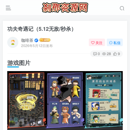
功夫奇遇记（5.12无敌/秒杀）
咖啡茶
关注
私信
2026年5月12日发布
0
28
9
游戏图片