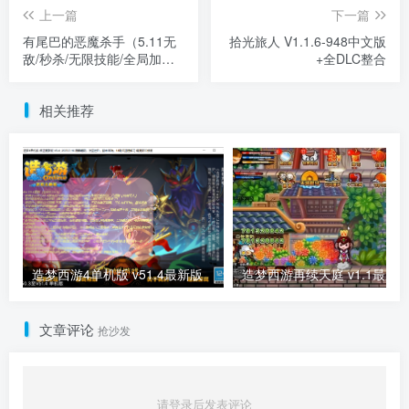
上一篇
下一篇
有尾巴的恶魔杀手（5.11无
拾光旅人 V1.1.6-948中文版
敌/秒杀/无限技能/全局加
+全DLC整合
速）
相关推荐
造梦西游4单机版 v51.4最新版
造梦西游再续天庭 v1.1最新
文章评论
抢沙发
请登录后发表评论