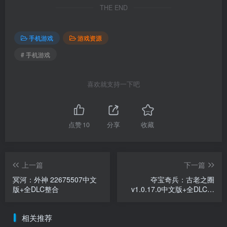
THE END
手机游戏
游戏资源
# 手机游戏
喜欢就支持一下吧
点赞
10
分享
收藏
上一篇
下一篇
冥河：外神 22675507中文
夺宝奇兵：古老之圈
版+全DLC整合
v1.0.17.0中文版+全DLC整
合
相关推荐