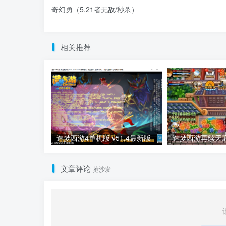
奇幻勇（5.21者无敌/秒杀）
相关推荐
造梦西游4单机版 v51.4最新版
造梦西游再续天庭 
文章评论
抢沙发