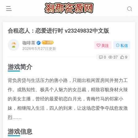
合租恋人：恋爱进行时 v23249832中文版
咖啡茶
关注
私信
2026年5月27日更新
0
37
9
游戏简介
背负房贷与生活压力的唐小路，只能出租闲置房间并努力工
作。成熟知性、极具个人魅力的女总裁，精致容貌身材火辣
的美女主播，曾经的最爱初恋白月光，青梅竹马的邻家小
妹，相继闯入生活，四人的到来，让这场恋爱争夺战愈发激
烈……
游戏信息