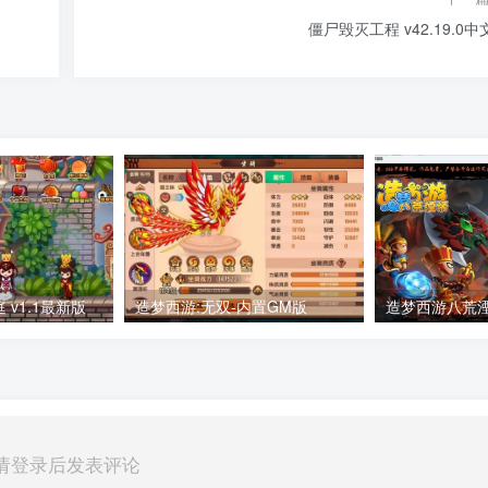
僵尸毁灭工程 v42.19.0中
v1.1最新版
造梦西游:无双-内置GM版
请登录后发表评论