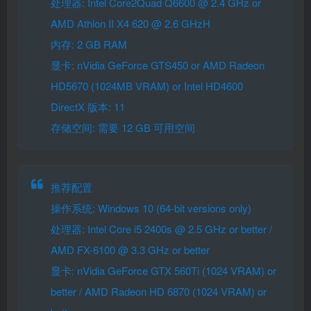
处理器: Intel Core2Quad Q6600 @ 2.4 GHz or
AMD Athlon II X4 620 @ 2.6 GHzH
内存: 2 GB RAM
显卡: nVidia GeForce GTS450 or AMD Radeon
HD5670 (1024MB VRAM) or Intel HD4600
DirectX 版本: 11
存储空间: 需要 12 GB 可用空间
推荐配置
操作系统: Windows 10 (64-bit versions only)
处理器: Intel Core i5 2400s @ 2.5 GHz or better /
AMD FX-6100 @ 3.3 GHz or better
显卡: nVidia GeForce GTX 560Ti (1024 VRAM) or
better / AMD Radeon HD 6870 (1024 VRAM) or