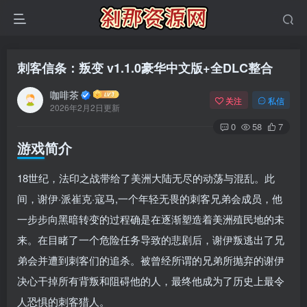
刺客信条：叛变 v1.1.0豪华中文版+全DLC整合
咖啡茶
关注
私信
2026年2月2日更新
0
58
7
游戏简介
18世纪，法印之战带给了美洲大陆无尽的动荡与混乱。此
间，谢伊·派崔克·寇马,一个年轻无畏的刺客兄弟会成员，他
一步步向黑暗转变的过程确是在逐渐塑造着美洲殖民地的未
来。在目睹了一个危险任务导致的悲剧后，谢伊叛逃出了兄
弟会并遭到刺客们的追杀。被曾经所谓的兄弟所抛弃的谢伊
决心干掉所有背叛和阻碍他的人，最终他成为了历史上最令
人恐惧的刺客猎人。