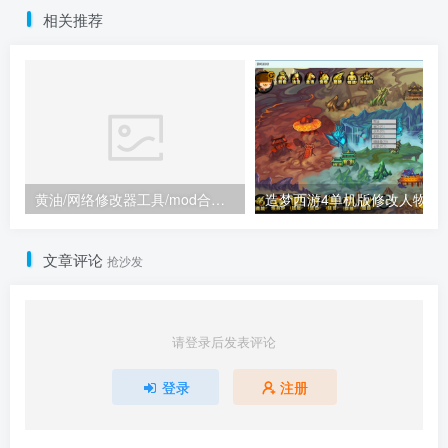
相关推荐
黄油/网络修改器工具/mod合集（点进来查看）
造梦西游4单机版
文章评论
抢沙发
请登录后发表评论
登录
注册