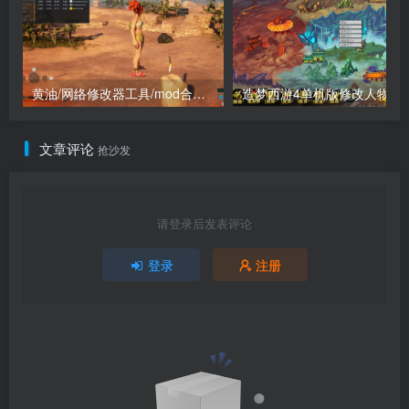
黄油/网络修改器工具/mod合集（点进来查看）
造梦西游4单机版
文章评论
抢沙发
请登录后发表评论
登录
注册