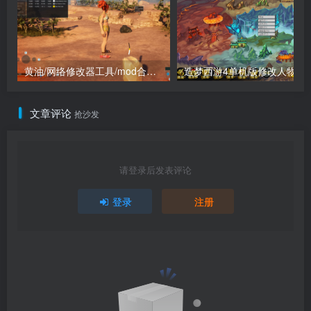
黄油/网络修改器工具/mod合集（点进来查看）
造梦西游4单机版
文章评论
抢沙发
请登录后发表评论
登录
注册