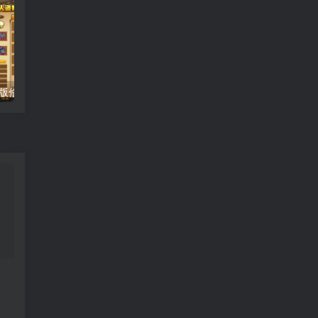
造梦西游4单机版修改添加人物时装教程
特工17（Agent17）汉化版游戏破解金币方法修改破解金币的增加方法