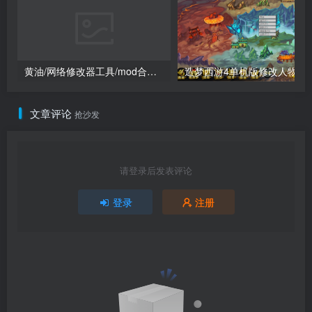
黄油/网络修改器工具/mod合集（点进来查看）
造梦西游4单机版
文章评论
抢沙发
请登录后发表评论
登录
注册