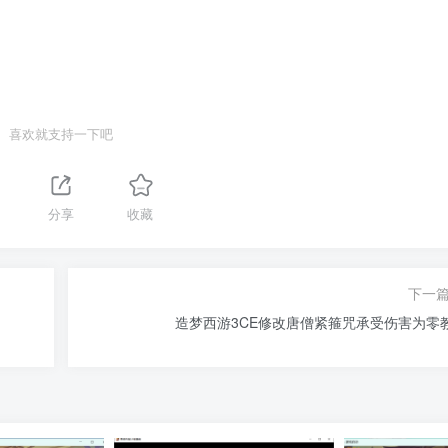
喜欢就支持一下吧
分享
收藏
下一
造梦西游3CE修改唐僧紧箍咒承受伤害为零