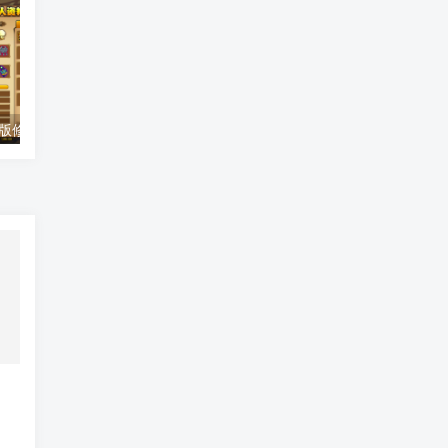
造梦西游4单机版修改添加人物时装教程
特工17（Agent17）汉化版游戏破解金币方法修改破解金币的增加方法