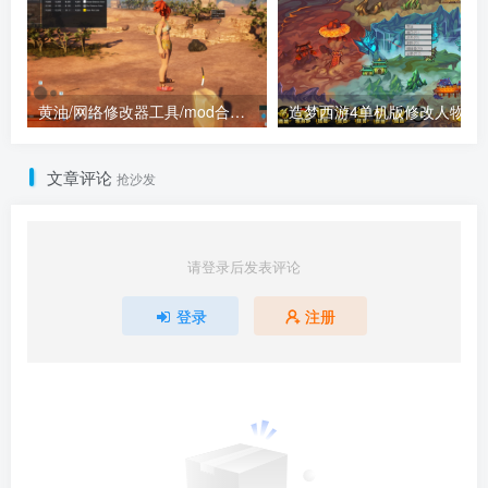
黄油/网络修改器工具/mod合集（点进来查看）
造梦西游4单机版
文章评论
抢沙发
请登录后发表评论
登录
注册