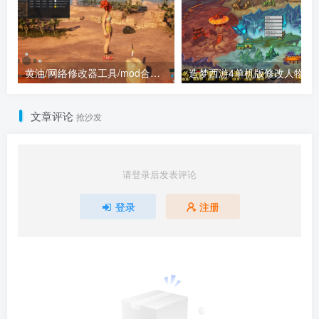
黄油/网络修改器工具/mod合集（点进来查看）
造梦西游4单机版
文章评论
抢沙发
请登录后发表评论
登录
注册