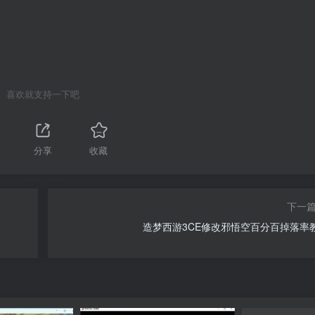
喜欢就支持一下吧
分享
收藏
下一
造梦西游3CE修改邪悟空百分百掉落率