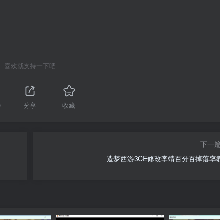
喜欢就支持一下吧
0
分享
收藏
下一
造梦西游3CE修改李靖百分百掉落率