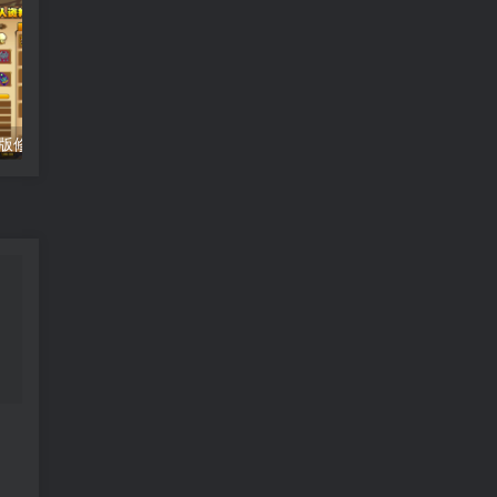
造梦西游4单机版修改添加人物时装教程
特工17（Agent17）汉化版游戏破解金币方法修改破解金币的增加方法