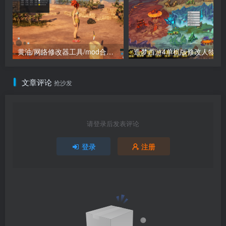
黄油/网络修改器工具/mod合集（点进来查看）
造梦西游4单机版
文章评论
抢沙发
请登录后发表评论
登录
注册