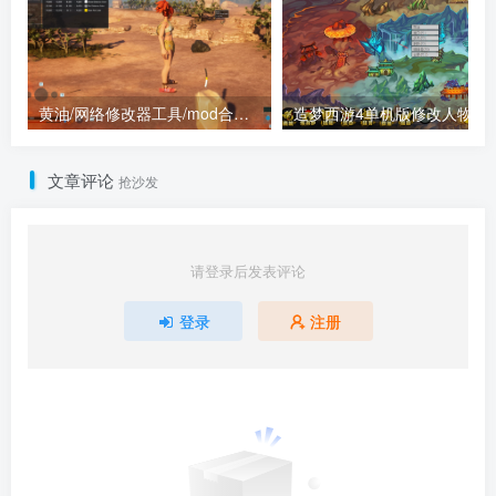
黄油/网络修改器工具/mod合集（点进来查看）
造梦西游4单机版
文章评论
抢沙发
请登录后发表评论
登录
注册