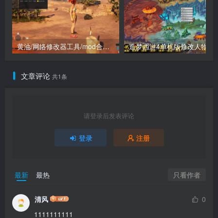
黄油/网络修改器工具/mod合集（点进来查看）
造梦西游4单机版
文章评论
共1条
请登录后发表评论
登录
注册
只看作者
最新
最热
清风
0
1111111111