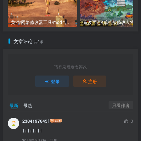
黄油/网络修改器工具/mod合集（点进来查看）
造梦西游4单机版
文章评论
共2条
请登录后发表评论
登录
注册
只看作者
最新
最热
2384197645l
0
11111111
2026年5月3日
回复