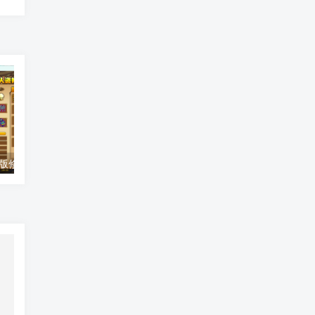
造梦西游4单机版修改添加人物时装教程
特工17（Agent17）汉化版游戏破解金币方法修改破解金币的增加方法