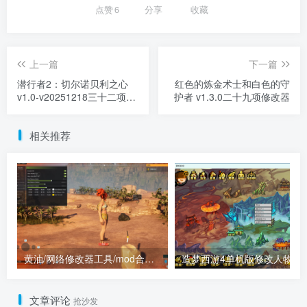
点赞
6
分享
收藏
上一篇
下一篇
潜行者2：切尔诺贝利之心
红色的炼金术士和白色的守
v1.0-v20251218三十二项修
护者 v1.3.0二十九项修改器
改器
相关推荐
黄油/网络修改器工具/mod合集（点进来查看）
造梦西游4单机版
文章评论
抢沙发