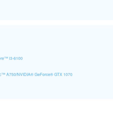
re™ i3-6100
c™ A750/NVIDIA® GeForce® GTX 1070